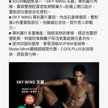
■ 3GUN暢銷售第一「SKY WING 天翼」專利翼片內
褲，囊袋雙側配置透氣網眼翼片×前襠上開口設計，
重點部位擺放自在便利。
■ SKY WING 專利翼片囊袋，內加石墨烯襠部，雙制
菌U托覆重點部位，倍顯威壯自信，提升男人即戰
力。
■ 專利翼片多重機能：隔絕濕熱防摩擦、穩定包覆舒
適乾爽、制菌防臭銀離子和活氧蓄能鍺元素共存。
■ 提供四面料選穿：奢華頂級SUPIMA長絨棉、
Modal Micro蘭精超細莫代爾、COOLPLUS永效吸
排、透氣彈力棉。