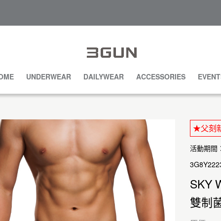
OME
UNDERWEAR
DAILYWEAR
ACCESSORIES
EVENT
★父刻新
活動期間：20
3G8Y222
SKY 
雙制