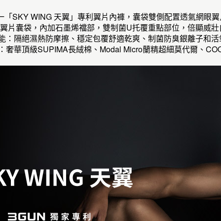
第一「SKY WING 天翼」專利翼片內褲，囊袋雙側配置透氣網
NG 專利翼片囊袋，內加石墨烯襠部，雙制菌U托覆重點部位，倍顯威
機能：隔絕濕熱防摩擦、穩定包覆舒適乾爽、制菌防臭銀離子和活
：奢華頂級SUPIMA長絨棉、Modal Micro蘭精超細莫代爾、C