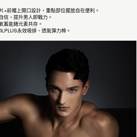
眼翼片×前襠上開口設計，重點部位擺放自在便利。
壯自信，提升男人即戰力。
氧蓄能鍺元素共存。
OOLPLUS永效吸排、透氣彈力棉。