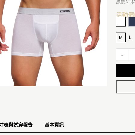
原價
NT$
活動價
L
M
-
寸表與試穿報告
基本資訊