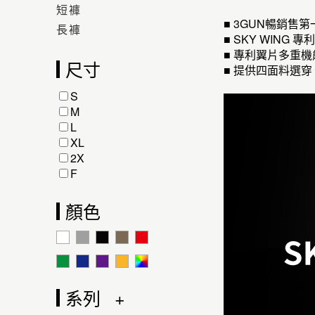
短褲
■ 3GUN暢銷售
長褲
■ SKY WI
■ 專利翼片多重
尺寸
■ 提供四面料選穿
S
M
L
XL
2X
F
顏色
系列