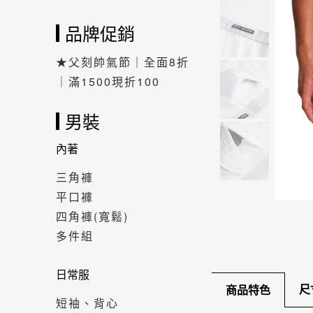
品牌促銷
★父刻帥氣節｜全面8折
｜滿1500現折100
男裝
內著
三角褲
平口褲
四角褲(寬鬆)
多件組
日常服
尺
商品特色
短袖、背心