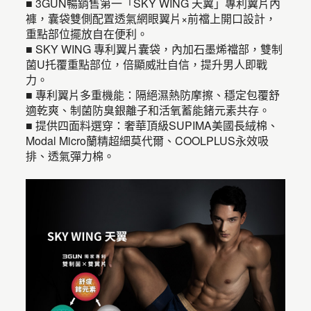
■ 3GUN暢銷售第一「SKY WING 天翼」專利翼片內
褲，囊袋雙側配置透氣網眼翼片×前襠上開口設計，
重點部位擺放自在便利。
■ SKY WING 專利翼片囊袋，內加石墨烯襠部，雙制
菌U托覆重點部位，倍顯威壯自信，提升男人即戰
力。
■ 專利翼片多重機能：隔絕濕熱防摩擦、穩定包覆舒
適乾爽、制菌防臭銀離子和活氧蓄能鍺元素共存。
■ 提供四面料選穿：奢華頂級SUPIMA美國長絨棉、
Modal Micro蘭精超細莫代爾、COOLPLUS永效吸
排、透氣彈力棉。