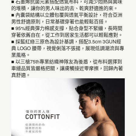
■ 石墨烯抗菌元素搭配透氣布料，可減少悶熱與異味
的堆積，讓你的男人味出的去、乾爽舒適進的來。
■ 內囊袋結構以立體包覆與透氣平衡設計，符合亞洲
男性舒適原則，日常基礎穿著也能輕鬆百搭。
■ 95%經典彈力棉感支撐，貼合身型不緊繃，長時間
穿著依舊自在，從工作到居家生活都可以輕鬆應對。
■ 採藍紅綠三原色為設計基調，搭配3.5cm 3GUN經
典 LOGO 腰帶，視覺俐落不張揚，展現低調潮流與專
業風格。
■ 以三槍75th專業紡織神隊友為後盾，從布料選擇到
車縫品質皆嚴格把關，讓膚觸接近零摩擦，回歸內著
真舒適。