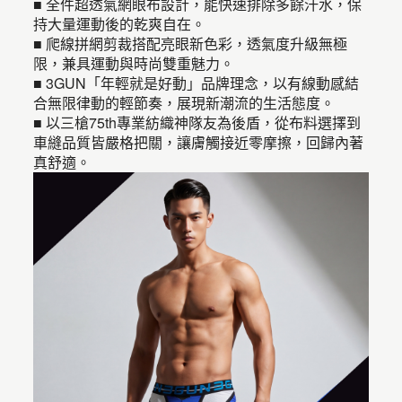
■ 全件超透氣網眼布設計，能快速排除多餘汗水，保
持大量運動後的乾爽自在。
■ 爬線拼網剪裁搭配亮眼新色彩，透氣度升級無極
限，兼具運動與時尚雙重魅力。
■ 3GUN「年輕就是好動」品牌理念，以有線動感結
合無限律動的輕節奏，展現新潮流的生活態度。
■ 以三槍75th專業紡織神隊友為後盾，從布料選擇到
車縫品質皆嚴格把關，讓膚觸接近零摩擦，回歸內著
真舒適。