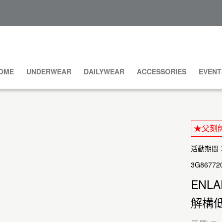
OME
UNDERWEAR
DAILYWEAR
ACCESSORIES
EVENT
★父刻帥
活動期間：20
3G86772
ENL
解構