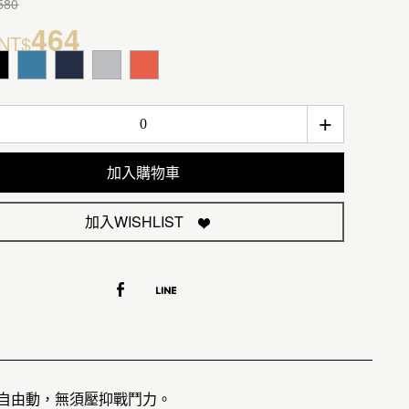
580
464
NT$
+
加入購物車
加入WISHLIST
放自由動，無須壓抑戰鬥力。