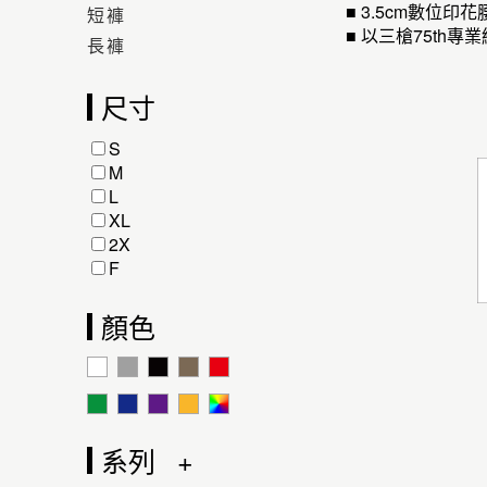
■ 3.5cm數
短褲
■ 以三槍75t
長褲
尺寸
S
M
L
XL
2X
F
顏色
系列