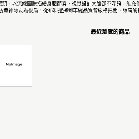
位印花腰頭，以流線圖騰描繪身體節奏，視覺設計大膽卻不浮誇，能
h專業紡織神隊友為後盾，從布料選擇到車縫品質皆嚴格把關，讓膚
最近瀏覽的商品