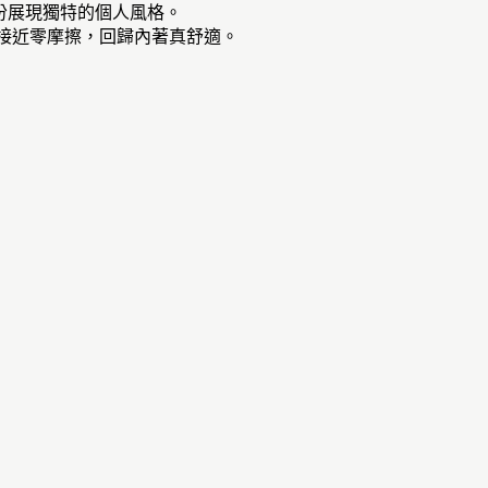
充份展現獨特的個人風格。
觸接近零摩擦，回歸內著真舒適。