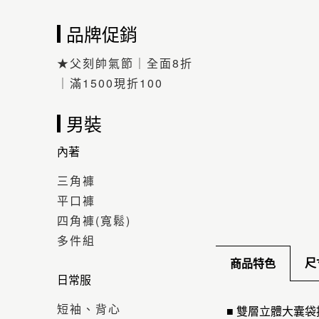
品牌促銷
★父刻帥氣節｜全面8折
｜滿1500現折100
男裝
內著
三角褲
平口褲
四角褲(寬鬆)
多件組
尺
商品特色
日常服
短袖、背心
■ 雙層立體大囊