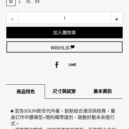
L
XL
2X
M
-
+
加入購物車
WISHLIST
尺寸與試穿
基本資訊
商品特色
■ 宣告3GUN新世代內著，創新結合潮流與經典，量
身訂作中腰褲型×簡約織帶識別，啟動好動未來進行
式。