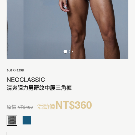
3G8X4325B
NEOCLASSIC
清爽彈力男羅紋中腰三角褲
NT$360
活動價
原價
NT$400