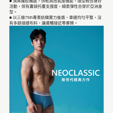
■ 清爽羅紋觸感，快乾高透氣度機能，版型輕合身好
活動，保有囊袋托覆支撐度，細柔彈性合穿於亞洲身
型。
■ 以三槍75th專業紡織實力後盾，車縫均勻平整，沒
有多餘接縫布料，讓膚觸接近零摩擦。