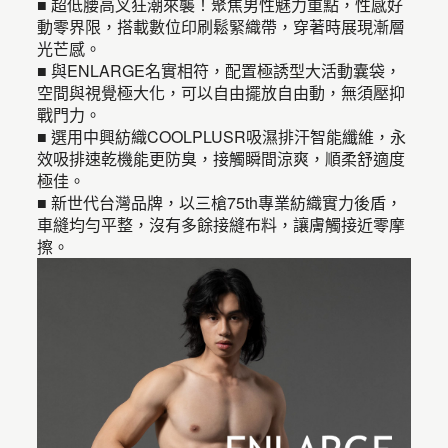
■ 超低腰高叉狂潮來襲！聚焦男性魅力重點，性感好
動零界限，搭載數位印刷鬆緊織帶，穿著時展現漸層
光芒感。
■ 與ENLARGE名實相符，配置極誘型大活動囊袋，
空間與視覺極大化，可以自由擺放自由動，無須壓抑
戰門力。
■ 選用中興紡織COOLPLUSR吸濕排汗智能纖維，永
效吸排速乾機能更防臭，接觸瞬間涼爽，順柔舒適度
極佳。
■ 新世代台灣品牌，以三槍75th專業紡織實力後盾，
車縫均勻平整，沒有多餘接縫布料，讓膚觸接近零摩
擦。