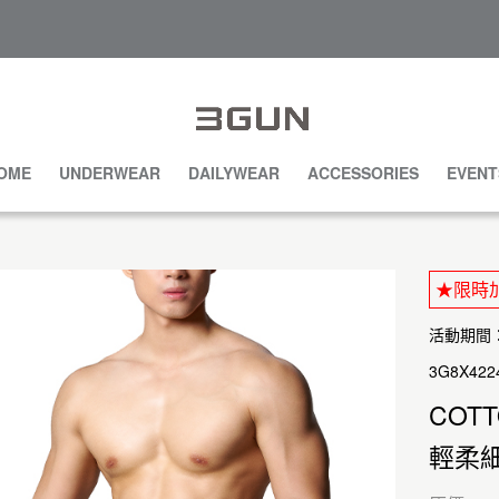
OME
UNDERWEAR
DAILYWEAR
ACCESSORIES
EVENT
★限時加碼
活動期間：20
3G8X422
COTT
輕柔