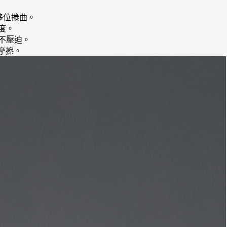
移位捲曲。
度。
不壓迫。
摩擦。