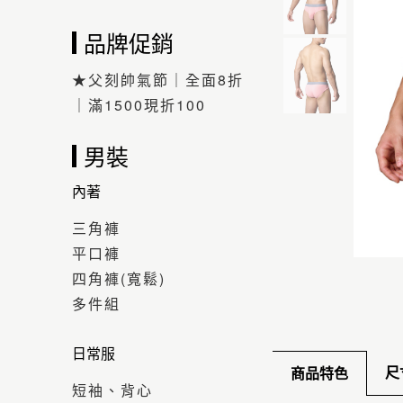
品牌促銷
★父刻帥氣節｜全面8折
｜滿1500現折100
男裝
內著
三角褲
平口褲
四角褲(寬鬆)
多件組
日常服
尺
商品特色
短袖、背心