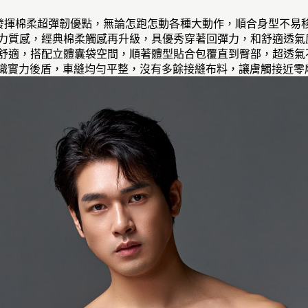
IT！發揮棉柔超彈韌優點，無論怎跑怎動各種大動作，順合身型不易
彈力質感，經典棉柔觸感再升級，具優秀穿著回彈力，和舒適透氣
更舒適，搭配立體囊袋空間，順著體型貼合包覆直到臀部，超透氣
專業紡織實力後盾，車縫均勻平整，沒有多餘接縫布料，讓膚觸接近零