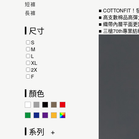
短褲
■ COTTONF
長褲
■ 高支數棉品高
■ 織帶內層平面
尺寸
■ 三槍70th
S
M
L
XL
2X
F
顏色
系列