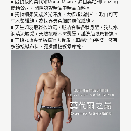
■ 最頂級的莫代爾Modal Micro，源自奧地利Lenzing
蘭精公司，國際認證精品中精品面料。
■ 獨特細柔質感與光澤度，大幅超越純棉，取自可再
生木漿纖維，為世界最柔細的環保纖維。
■ 天生如羽般輕盈透氣，服貼合順各種身型，獨具水
潤清涼觸感，天然抗皺不需熨燙，越洗越親膚舒適。
■ 三槍70th專業紡織實力後盾，車縫均勻平整，沒有
多餘接縫布料，讓膚觸接近零摩擦。