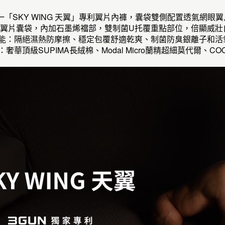
第一「SKY WING 天翼」專利翼片內褲，囊袋雙側配置透氣網
NG 專利翼片囊袋，內加石墨烯襠部，雙制菌U托覆重點部位，倍顯威
機能：隔絕濕熱防摩擦、穩定包覆舒適乾爽、制菌防臭銀離子和活
：奢華頂級SUPIMA長絨棉、Modal Micro蘭精超細莫代爾、C