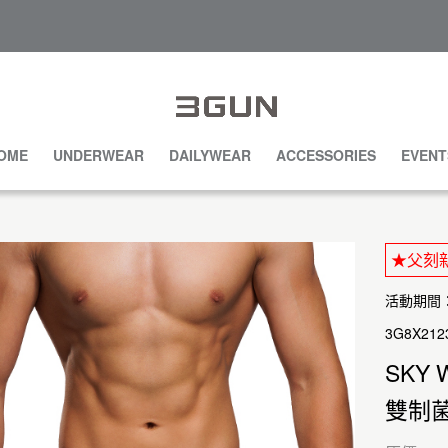
OME
UNDERWEAR
DAILYWEAR
ACCESSORIES
EVENT
★父刻新
活動期間：20
3G8X212
SKY 
雙制