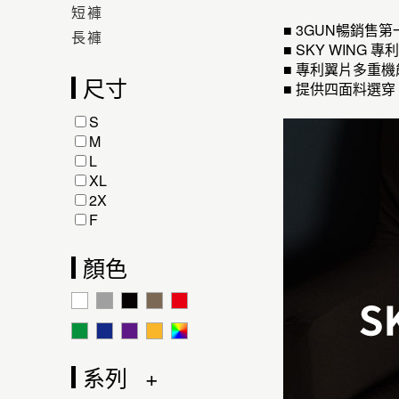
短褲
■ 3GUN暢銷售
長褲
■ SKY WI
■ 專利翼片多重
尺寸
■ 提供四面料選穿
S
M
L
XL
2X
F
顏色
系列