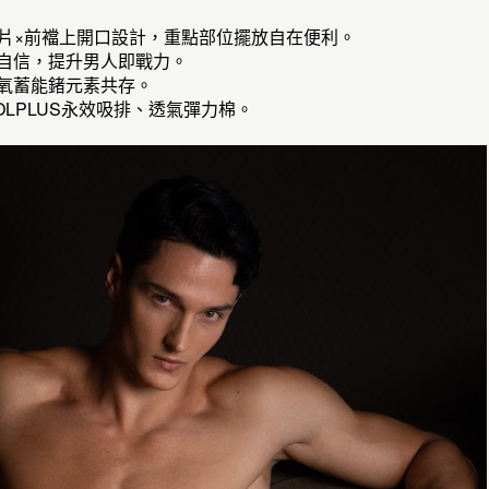
眼翼片×前襠上開口設計，重點部位擺放自在便利。
壯自信，提升男人即戰力。
氧蓄能鍺元素共存。
OOLPLUS永效吸排、透氣彈力棉。