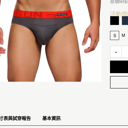
原價
NT$
活動價
M
S
-
寸表與試穿報告
基本資訊