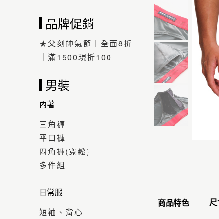
品牌促銷
★父刻帥氣節｜全面8折
｜滿1500現折100
男裝
內著
三角褲
平口褲
四角褲(寬鬆)
多件組
日常服
尺
商品特色
短袖、背心