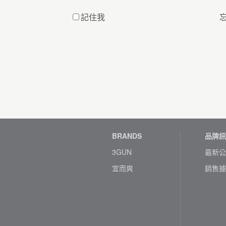
記住我
BRANDS
品牌訊
3GUN
最新公
宜而爽
銷售據