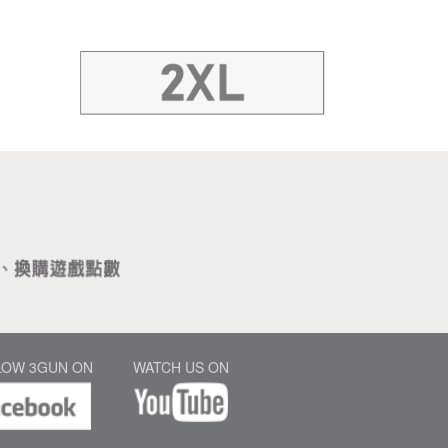
LOW 3GUN ON
WATCH US ON